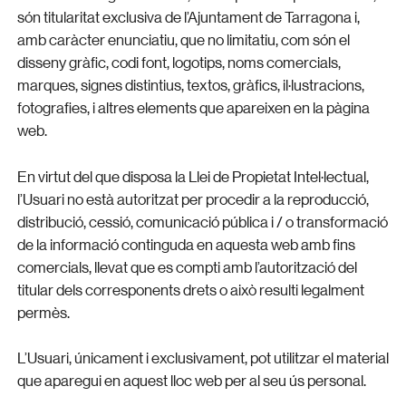
són titularitat exclusiva de l’Ajuntament de Tarragona i,
amb caràcter enunciatiu, que no limitatiu, com són el
disseny gràfic, codi font, logotips, noms comercials,
marques, signes distintius, textos, gràfics, il·lustracions,
fotografies, i altres elements que apareixen en la pàgina
web.
En virtut del que disposa la Llei de Propietat Intel·lectual,
l’Usuari no està autoritzat per procedir a la reproducció,
distribució, cessió, comunicació pública i / o transformació
de la informació continguda en aquesta web amb fins
comercials, llevat que es compti amb l’autorització del
titular dels corresponents drets o això resulti legalment
permès.
L’Usuari, únicament i exclusivament, pot utilitzar el material
que aparegui en aquest lloc web per al seu ús personal.