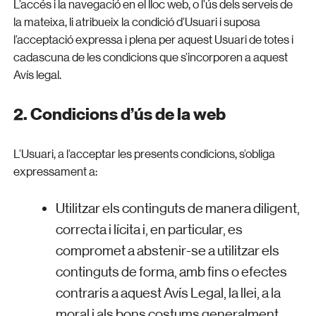
L’accés i la navegació en el lloc web, o l’ús dels serveis de
la mateixa, li atribueix la condició d’Usuari i suposa
l’acceptació expressa i plena per aquest Usuari de totes i
cadascuna de les condicions que s’incorporen a aquest
Avís legal.
2. Condicions d’ús de la web
L’Usuari, a l’acceptar les presents condicions, s’obliga
expressament a:
Utilitzar els continguts de manera diligent,
correcta i lícita i, en particular, es
compromet a abstenir-se a utilitzar els
continguts de forma, amb fins o efectes
contraris a aquest Avís Legal, la llei, a la
moral i als bons costums generalment