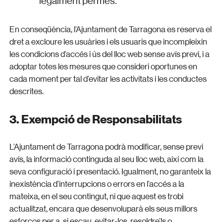
legalment permès.
En conseqüència, l’Ajuntament de Tarragona es reserva el
dret a excloure les usuàries i els usuaris que incompleixin
les condicions d’accés i ús del lloc web sense avís previ, i a
adoptar totes les mesures que consideri oportunes en
cada moment per tal d’evitar les activitats i les conductes
descrites.
3. Exempció de Responsabilitats
L’Ajuntament de Tarragona podrà modificar, sense previ
avís, la informació continguda al seu lloc web, així com la
seva configuració i presentació. Igualment, no garanteix la
inexistència d’interrupcions o errors en l’accés a la
mateixa, en el seu contingut, ni que aquest es trobi
actualitzat, encara que desenvoluparà els seus millors
esforços per a, si escau, evitar-los, resoldre’ls o