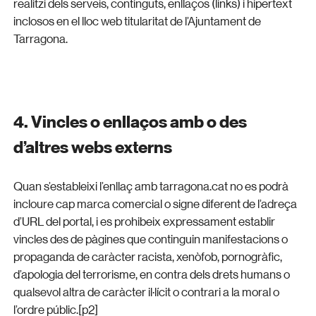
realitzi dels serveis, continguts, enllaços (links) i hipertext
inclosos en el lloc web titularitat de l’Ajuntament de
Tarragona.
4. Vincles o enllaços amb o des
d’altres webs externs
Quan s’estableixi l’enllaç amb tarragona.cat no es podrà
incloure cap marca comercial o signe diferent de l’adreça
d’URL del portal, i es prohibeix expressament establir
vincles des de pàgines que continguin manifestacions o
propaganda de caràcter racista, xenòfob, pornogràfic,
d’apologia del terrorisme, en contra dels drets humans o
qualsevol altra de caràcter il·lícit o contrari a la moral o
l’ordre públic.[p2]