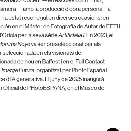
a seva labor docent —en escoles com LENS,
mera— amb la producció d'obra personal i la
ll ha estat reconegut en diverses ocasions: en
ción en el Máster de Fotografía de Autor de EFTI i
d'Oriola per la seva sèrie
Artificialia I
. En 2023, el
’Homme Noyé
va ser preseleccionat per als
er seleccionada en els visionats de
ada de nou en Baffest i en el Full Contact
e
Imatge Futura
, organitzat per PhotoEspaña i
e d’IA generativa.
El juny de 2025 inaugurà
ión Oficial de PHotoESPAÑA, en el Museo del