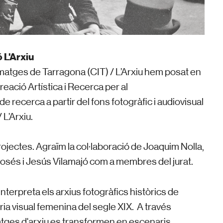
 L'Arxiu
Imatges de Tarragona (CIT) / L’Arxiu hem posat en
ació Artística i Recerca per al
e recerca a partir del fons fotogràfic i audiovisual
 L’Arxiu.
rojectes.
Agraïm la col·laboració de Joaquim Nolla,
sés i Jesús Vilamajó com a membres del jurat.
nterpreta els arxius fotogràfics històrics de
a visual femenina del segle XIX.
A través
 imatges d'arxiu es transformen en escenaris