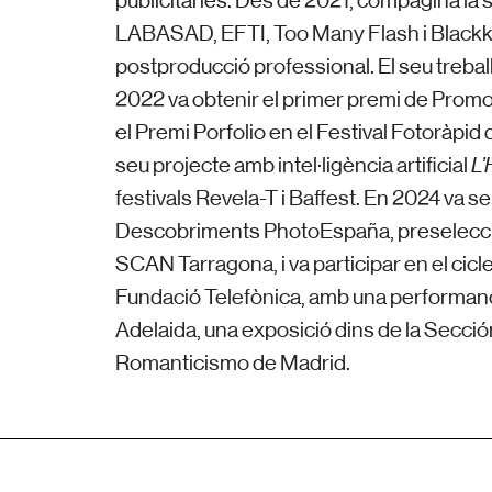
publicitàries. Des de 2021, compagina l
LABASAD, EFTI, Too Many Flash i Blackka
postproducció professional.
El seu treba
2022 va obtenir el primer premi de Promo
el Premi Porfolio en el Festival Fotoràpid 
seu projecte amb intel·ligència artificial
L
festivals Revela-T i Baffest. En 2024 va s
Descobriments PhotoEspaña, preseleccion
SCAN Tarragona, i va participar en el cicl
Fundació Telefònica, amb una performanc
Adelaida, una exposició dins de la Secc
Romanticismo de Madrid.