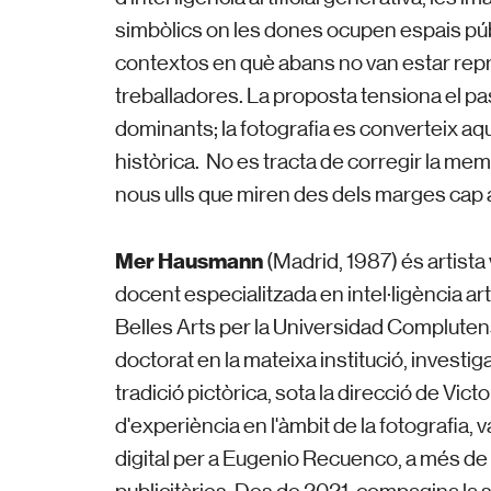
simbòlics on les dones ocupen espais púb
contextos en què abans no van estar rep
treballadores. La proposta tensiona el pass
dominants; la fotografia es converteix aquí
històrica.
No es tracta de corregir la mem
nous ulls que miren des dels marges cap a
Mer Hausmann
(Madrid, 1987) és artista 
docent especialitzada en intel·ligència arti
Belles Arts per la Universidad Compluten
doctorat en la mateixa institució, investig
tradició pictòrica, sota la direcció de Victo
d'experiència en l'àmbit de la fotografia,
digital per a Eugenio Recuenco, a més 