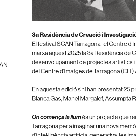
3a Residència de Creació i Investigació
El festival SCAN Tarragona i el Centre d’
marxa aquest 2025 la 3a Residència de Cre
desenvolupament de projectes artístics i d
CAN
del Centre d’Imatges de Tarragona (CIT) /
En aquesta edició s’hi han presentat 25 p
Blanca Gas, Manel Margalef, Assumpta Ro
On comença la llum
és un projecte que rei
Tarragona per a imaginar una nova memòri
d'intel·ligència artificial generativa, les