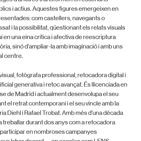
lics i actius. Aquestes figures emergeixen en
resentades: com castellers, navegants o
at i la possibilitat, qüestionant els relats visuals
 en una eina crítica i afectiva de reescriptura
òria, sinó d'ampliar-la amb imaginació i amb uns
l centre.
visual, fotògrafa professional, retocadora digital i
ficial generativa i retoc avançat. És llicenciada en
se de Madrid i actualment desenvolupa el seu
ant el retrat contemporani i el seu vincle amb la
ria Diehl i Rafael Trobat.
Amb més d'una dècada
 va treballar durant dos anys com a retocadora
de participar en nombroses campanyes