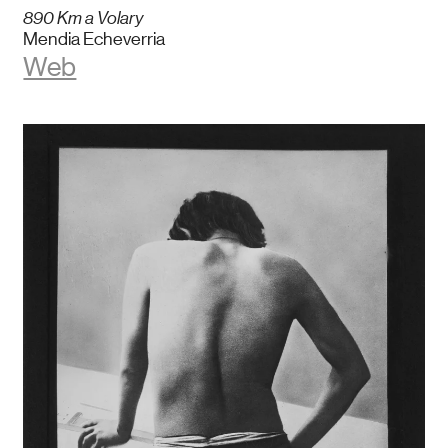
890 Km a Volary
Mendia Echeverria
Web